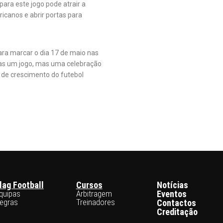
para este jogo pode atrair a
icanos e abrir portas para
ara marcar o dia 17 de maio nas
nas um jogo, mas uma celebração
 de crescimento do futebol
lag Football
Cursos
Notícias
quipas
Arbitragem
Eventos
egras
Treinadores
Contactos
Creditação