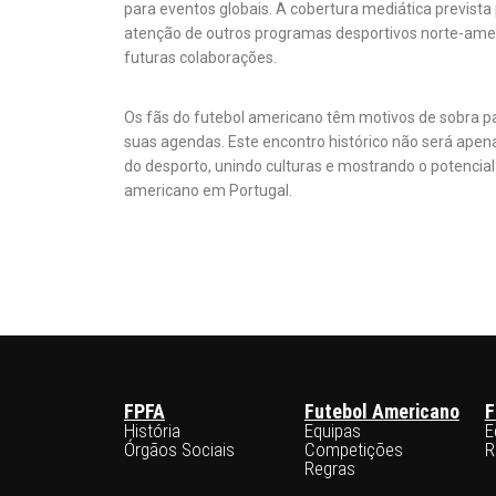
para eventos globais. A cobertura mediática prevista 
atenção de outros programas desportivos norte-amer
futuras colaborações.
Os fãs do futebol americano têm motivos de sobra p
suas agendas. Este encontro histórico não será ape
do desporto, unindo culturas e mostrando o potencial
americano em Portugal.
FPFA
Futebol Americano
F
História
Equipas
E
Órgãos Sociais
Competições
R
Regras