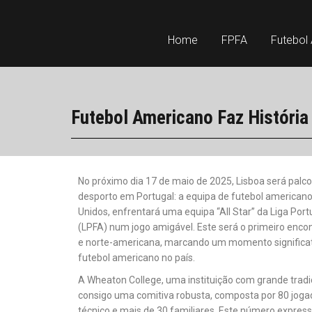
Home
FPFA
Futebol
Futebol Americano Faz História
No próximo dia 17 de maio de 2025, Lisboa será palco
desporto em Portugal: a equipa de futebol american
Unidos, enfrentará uma equipa “All Star” da Liga Po
(LPFA) num jogo amigável. Este será o primeiro enc
e norte-americana, marcando um momento significat
futebol americano no país.
A Wheaton College, uma instituição com grande tradi
consigo uma comitiva robusta, composta por 80 joga
técnico e mais de 30 familiares. Este número express