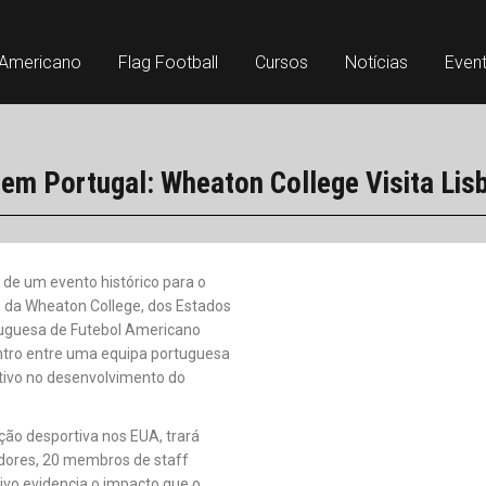
 Americano
Flag Football
Cursos
Notícias
Even
 em Portugal: Wheaton College Visita Lis
 de um evento histórico para o
o da Wheaton College, dos Estados
rtuguesa de Futebol Americano
ontro entre uma equipa portuguesa
ivo no desenvolvimento do
ção desportiva nos EUA, trará
dores, 20 membros de staff
ivo evidencia o impacto que o