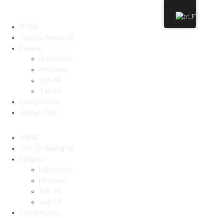
HOME
Seleção Nacional
Equipas
Masculino
Feminino
Sub-18
Sub-14
Competições
Regras Flag
HOME
Seleção Nacional
Equipas
Masculino
Feminino
Sub-18
Sub-14
Competições