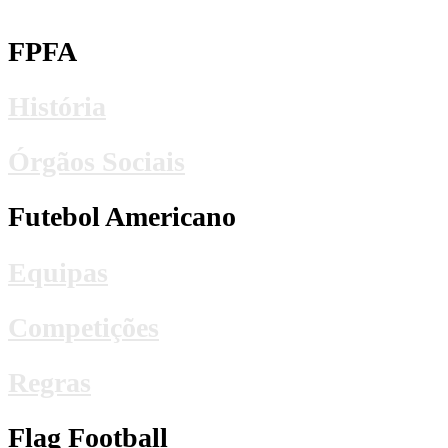
FPFA
História
Órgãos Sociais
Futebol Americano
Equipas
Competições
Regras
Flag Football