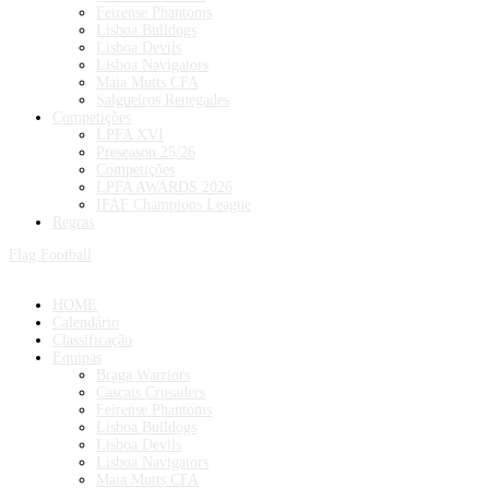
Feirense Phantoms
Lisboa Bulldogs
Lisboa Devils
Lisboa Navigators
Maia Mutts CFA
Salgueiros Renegades
Competições
LPFA XVI
Preseason 25/26
Competições
LPFA AWARDS 2026
IFAF Champions League
Regras
Flag Football
HOME
Calendário
Classificação
Equipas
Braga Warriors
Cascais Crusaders
Feirense Phantoms
Lisboa Bulldogs
Lisboa Devils
Lisboa Navigators
Maia Mutts CFA