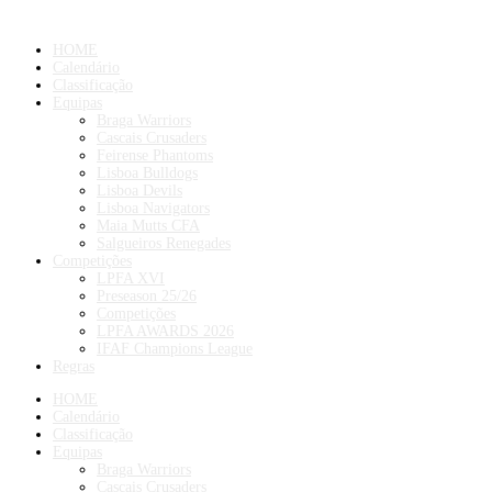
HOME
Calendário
Classificação
Equipas
Braga Warriors
Cascais Crusaders
Feirense Phantoms
Lisboa Bulldogs
Lisboa Devils
Lisboa Navigators
Maia Mutts CFA
Salgueiros Renegades
Competições
LPFA XVI
Preseason 25/26
Competições
LPFA AWARDS 2026
IFAF Champions League
Regras
HOME
Calendário
Classificação
Equipas
Braga Warriors
Cascais Crusaders