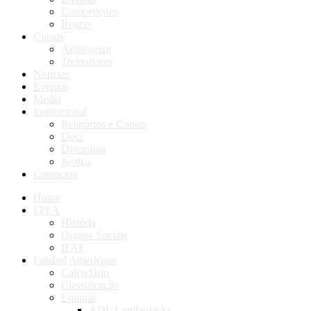
Competições
Regras
Cursos
Arbitragem
Treinadores
Notícias
Eventos
Media
Institucional
Relatórios e Contas
Docs
Disciplina
Justiça
Contactos
Home
FPFA
História
Orgãos Sociais
IFAF
Futebol Americano
Calendário
Classificação
Equipas
ADL Lumberjacks