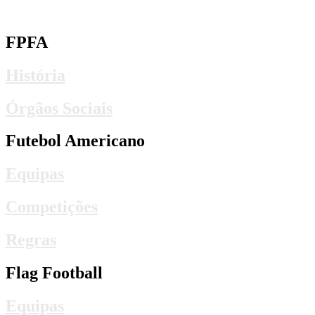
FPFA
História
Órgãos Sociais
Futebol Americano
Equipas
Competições
Regras
Flag Football
Equipas