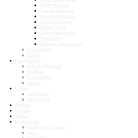
Braga Warriors
Cascais Crusaders
Feirense Phantoms
Lisboa Bulldogs
Lisboa Devils
Lisboa Navigators
Mutts CFA
Salgueiros Renegades
Competições
Regras
Flag Football
Seleção Nacional
Equipas
Competições
Regras
Cursos
Arbitragem
Treinadores
Notícias
Eventos
Media
Institucional
Relatórios e Contas
Docs