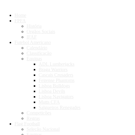
Home
FPFA
História
Orgãos Sociais
IFAF
Futebol Americano
Calendário
Classificação
Equipas
ADL Lumberjacks
Braga Warriors
Cascais Crusaders
Feirense Phantoms
Lisboa Bulldogs
Lisboa Devils
Lisboa Navigators
Mutts CFA
Salgueiros Renegades
Competições
Regras
Flag Football
Seleção Nacional
Equipas