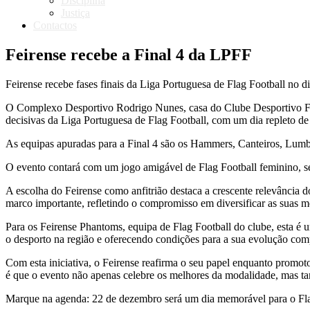
Disciplina
Justiça
Contactos
Feirense recebe a Final 4 da LPFF
Feirense recebe fases finais da Liga Portuguesa de Flag Football no 
O Complexo Desportivo Rodrigo Nunes, casa do Clube Desportivo Feir
decisivas da Liga Portuguesa de Flag Football, com um dia repleto d
As equipas apuradas para a Final 4 são os Hammers, Canteiros, Lum
O evento contará com um jogo amigável de Flag Football feminino, seg
A escolha do Feirense como anfitrião destaca a crescente relevância
marco importante, refletindo o compromisso em diversificar as suas m
Para os Feirense Phantoms, equipa de Flag Football do clube, esta é
o desporto na região e oferecendo condições para a sua evolução comp
Com esta iniciativa, o Feirense reafirma o seu papel enquanto promoto
é que o evento não apenas celebre os melhores da modalidade, mas ta
Marque na agenda: 22 de dezembro será um dia memorável para o Fla