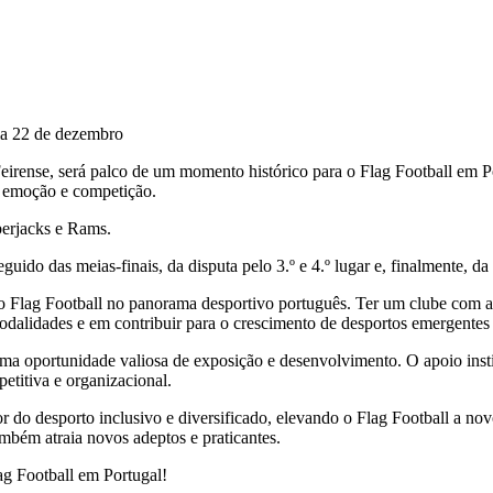
dia 22 de dezembro
ense, será palco de um momento histórico para o Flag Football em Po
e emoção e competição.
berjacks e Rams.
uido das meias-finais, da disputa pelo 3.º e 4.º lugar e, finalmente, 
 do Flag Football no panorama desportivo português. Ter um clube com a
odalidades e em contribuir para o crescimento de desportos emergentes 
 uma oportunidade valiosa de exposição e desenvolvimento. O apoio ins
etitiva e organizacional.
r do desporto inclusivo e diversificado, elevando o Flag Football a nov
mbém atraia novos adeptos e praticantes.
g Football em Portugal!