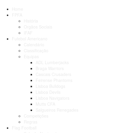
Home
FPFA
História
Orgãos Sociais
IFAF
Futebol Americano
Calendário
Classificação
Equipas
ADL Lumberjacks
Braga Warriors
Cascais Crusaders
Feirense Phantoms
Lisboa Bulldogs
Lisboa Devils
Lisboa Navigators
Mutts CFA
Salgueiros Renegades
Competições
Regras
Flag Football