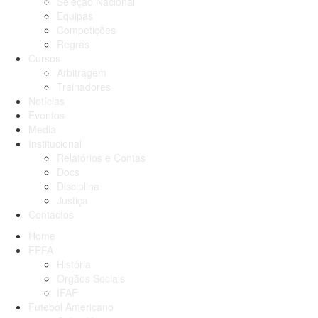
Seleção Nacional
Equipas
Competições
Regras
Cursos
Arbitragem
Treinadores
Notícias
Eventos
Media
Institucional
Relatórios e Contas
Docs
Disciplina
Justiça
Contactos
Home
FPFA
História
Orgãos Sociais
IFAF
Futebol Americano