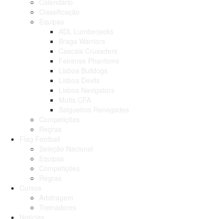
Calendário
Classificação
Equipas
ADL Lumberjacks
Braga Warriors
Cascais Crusaders
Feirense Phantoms
Lisboa Bulldogs
Lisboa Devils
Lisboa Navigators
Mutts CFA
Salgueiros Renegades
Competições
Regras
Flag Football
Seleção Nacional
Equipas
Competições
Regras
Cursos
Arbitragem
Treinadores
Notícias