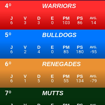
4º
WARRIORS
J
V
D
E
PM
PS
AVG.
6
3
3
0
103
86
14
5º
BULLDOGS
J
V
D
E
PM
PS
AVG.
6
2
4
0
85
180
-95
6º
RENEGADES
J
V
D
E
PM
PS
AVG.
6
1
5
0
55
134
-79
7º
MUTTS