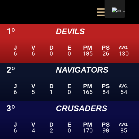
1º
DEVILS
J
V
D
E
PM
PS
AVG.
6
6
0
0
185
26
130
2º
NAVIGATORS
J
V
D
E
PM
PS
AVG.
6
5
1
0
166
84
54
3º
CRUSADERS
J
V
D
E
PM
PS
AVG.
6
4
2
0
170
98
85