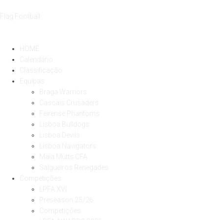
Flag Football
HOME
Calendário
Classificação
Equipas
Braga Warriors
Cascais Crusaders
Feirense Phantoms
Lisboa Bulldogs
Lisboa Devils
Lisboa Navigators
Maia Mutts CFA
Salgueiros Renegades
Competições
LPFA XVI
Preseason 25/26
Competições