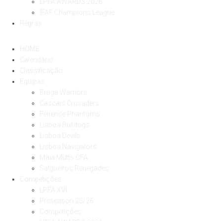
LPFA AWARDS 2026
IFAF Champions League
Regras
HOME
Calendário
Classificação
Equipas
Braga Warriors
Cascais Crusaders
Feirense Phantoms
Lisboa Bulldogs
Lisboa Devils
Lisboa Navigators
Maia Mutts CFA
Salgueiros Renegades
Competições
LPFA XVI
Preseason 25/26
Competições