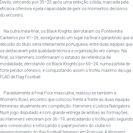
Devils, vencendo por 35–25 após uma exibição sólida, marcada pela
eficácia ofensiva e pela capacidade de gerir os momentos decisivos
do encontro.
Na outra meia-final, os Black Knights derrotaram os Pontevedra
Canteiros por 41–26, assegurando um lugar na final e garantindo que a
decisão do título seria inteiramente portuguesa, entre duas equipas que
se destacaram pela qualidade técnica e organização em campo. Na
final, os Hammers confirmaram o estatuto de referência da
modalidade, derrotando os Black Knights por 60–24, numa partida de
forte pendor ofensivo, e conquistando assim o troféu máximo da Liga
FLAD de Flag Football.
Paralelamente à Final Four masculina, realizou-se também a
Women’s Bowl, encontro que colocou frente a frente as duas equipas
femininas atualmente em competição: Hammers e Lisboa Navigators.
Num jogo disputado e com grande entrega de ambas as formações,
as Hammers venceram por 36–19, arrecadando o troféu pelo segundo
ano consecutivo e reforçando o papel pioneiro do clube no
desenvolvimento do flag football feminino em Portugal. A Women’s