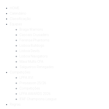
HOME
Calendário
Classificação
Equipas
Braga Warriors
Cascais Crusaders
Feirense Phantoms
Lisboa Bulldogs
Lisboa Devils
Lisboa Navigators
Maia Mutts CFA
Salgueiros Renegades
Competições
LPFA XVI
Preseason 25/26
Competições
LPFA AWARDS 2026
IFAF Champions League
Regras