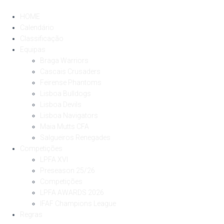
HOME
Calendário
Classificação
Equipas
Braga Warriors
Cascais Crusaders
Feirense Phantoms
Lisboa Bulldogs
Lisboa Devils
Lisboa Navigators
Maia Mutts CFA
Salgueiros Renegades
Competições
LPFA XVI
Preseason 25/26
Competições
LPFA AWARDS 2026
IFAF Champions League
Regras