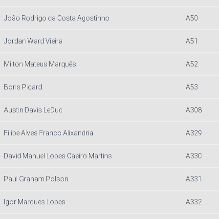
João Rodrigo da Costa Agostinho
A50
Jordan Ward Vieira
A51
Milton Mateus Marquês
A52
Boris Picard
A53
Austin Davis LeDuc
A308
Filipe Alves Franco Alixandria
A329
David Manuel Lopes Caeiro Martins
A330
Paul Graham Polson
A331
Igor Marques Lopes
A332