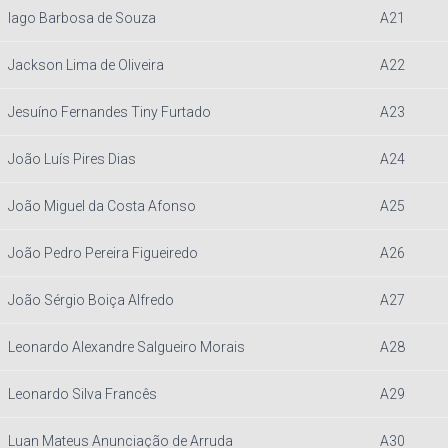
Iago Barbosa de Souza
A21
Jackson Lima de Oliveira
A22
Jesuíno Fernandes Tiny Furtado
A23
João Luís Pires Dias
A24
João Miguel da Costa Afonso
A25
João Pedro Pereira Figueiredo
A26
João Sérgio Boiça Alfredo
A27
Leonardo Alexandre Salgueiro Morais
A28
Leonardo Silva Francês
A29
Luan Mateus Anunciação de Arruda
A30