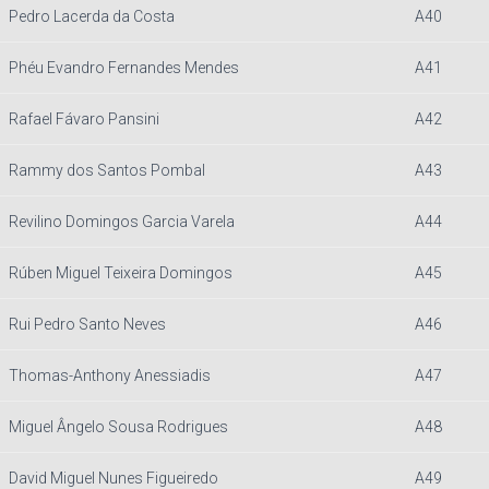
Pedro Lacerda da Costa
A40
Phéu Evandro Fernandes Mendes
A41
Rafael Fávaro Pansini
A42
Rammy dos Santos Pombal
A43
Revilino Domingos Garcia Varela
A44
Rúben Miguel Teixeira Domingos
A45
Rui Pedro Santo Neves
A46
Thomas-Anthony Anessiadis
A47
Miguel Ângelo Sousa Rodrigues
A48
David Miguel Nunes Figueiredo
A49