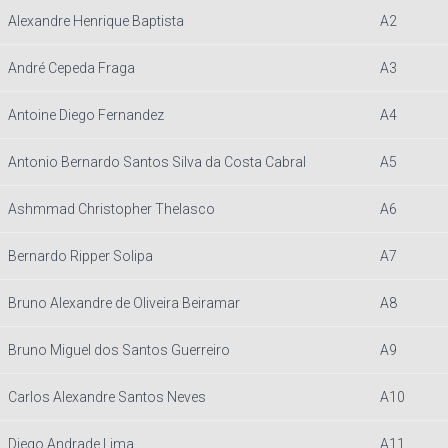
Alexandre Henrique Baptista
A2
André Cepeda Fraga
A3
Antoine Diego Fernandez
A4
Antonio Bernardo Santos Silva da Costa Cabral
A5
Ashmmad Christopher Thelasco
A6
Bernardo Ripper Solipa
A7
Bruno Alexandre de Oliveira Beiramar
A8
Bruno Miguel dos Santos Guerreiro
A9
Carlos Alexandre Santos Neves
A10
Diego Andrade Lima
A11