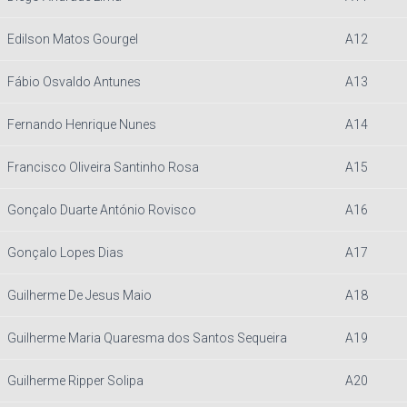
Edilson Matos Gourgel
A12
Fábio Osvaldo Antunes
A13
Fernando Henrique Nunes
A14
Francisco Oliveira Santinho Rosa
A15
Gonçalo Duarte António Rovisco
A16
Gonçalo Lopes Dias
A17
Guilherme De Jesus Maio
A18
Guilherme Maria Quaresma dos Santos Sequeira
A19
Guilherme Ripper Solipa
A20