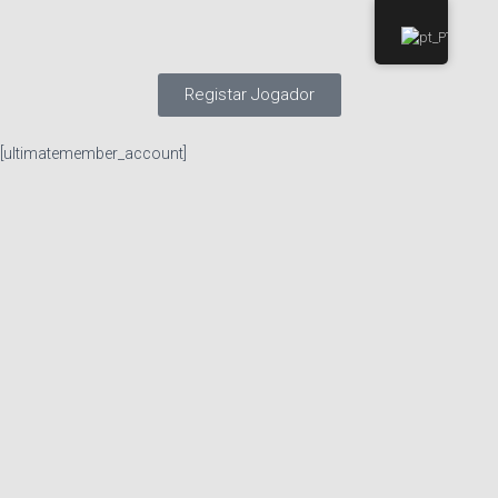
Registar Jogador
[ultimatemember_account]